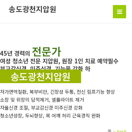
콘
송도광천지압원
텐
Mai
츠
로
Men
건
너
전문가
뛰
45년 경력의
기
여성 청소년 전문 지압원, 원장 1인 치료 예약필수
부교감신경, 미주신경, 기능을 강화 하
송도광천지압원
자가면역질환, 복부비만, 긴장성 두통, 전신 림프기능 향상
소장 및 위장의 담적제거, 셀룰라이트 제거
자율신경 조절, 부교감신경 미주신경 강화
청소년성장, 두뇌향상, 목 어깨 허리 근육경직 완화
홈
test