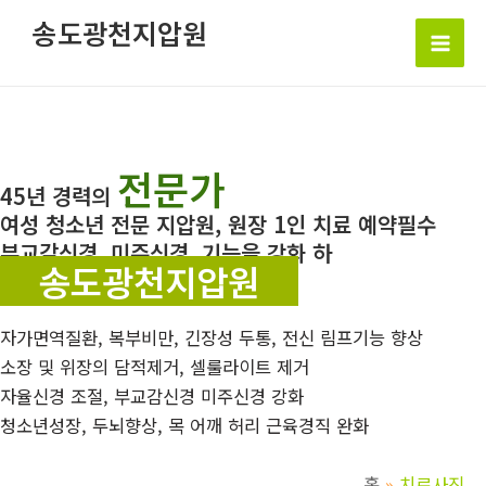
콘
송도광천지압원
텐
Mai
츠
로
Men
건
너
전문가
뛰
45년 경력의
기
여성 청소년 전문 지압원, 원장 1인 치료 예약필수
부교감신경, 미주신경, 기능을 강화 하
송도광천지압원
자가면역질환, 복부비만, 긴장성 두통, 전신 림프기능 향상
소장 및 위장의 담적제거, 셀룰라이트 제거
자율신경 조절, 부교감신경 미주신경 강화
청소년성장, 두뇌향상, 목 어깨 허리 근육경직 완화
홈
치료사진