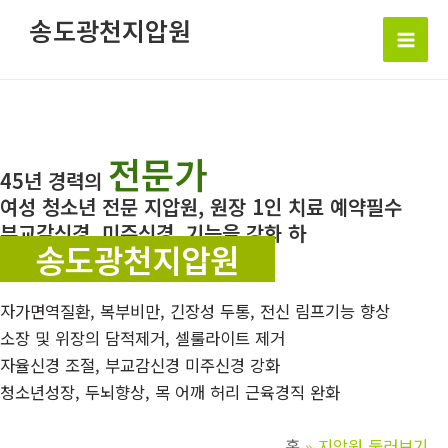
콘
송도광천지압원
텐
Mai
츠
로
Men
건
너
전문가
뛰
45년 경력의
기
여성 청소년 전문 지압원, 원장 1인 치료 예약필수
부교감신경, 미주신경, 기능을 강화 하
송도광천지압원
자가면역질환, 복부비만, 긴장성 두통, 전신 림프기능 향상
소장 및 위장의 담적제거, 셀룰라이트 제거
자율신경 조절, 부교감신경 미주신경 강화
청소년성장, 두뇌향상, 목 어깨 허리 근육경직 완화
홈
지압원 둘러보기