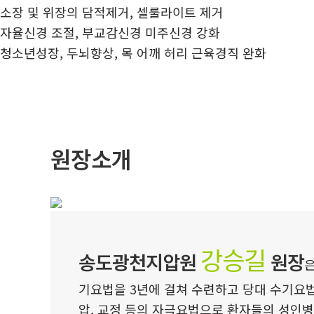
소장 및 위장의 담적제거, 셀룰라이트 제거
자율신경 조절, 부교감신경 미주신경 강화
청소년성장, 두뇌향상, 목 어깨 허리 근육경직 완화
원장소개
강승길
송도광천지압원
원장
은
기요법을 3년에 걸쳐 수련하고 당대 수기요
압, 교정 등의 자극요법으로 환자들의 성인병