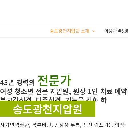
콘
텐
츠
로
송도광천지압원 소개
이용가격&
건
너
뛰
기
전문가
45년 경력의
여성 청소년 전문 지압원, 원장 1인 치료 예
부교감신경, 미주신경, 기능을 강화 하
송도광천지압원
자가면역질환, 복부비만, 긴장성 두통, 전신 림프기능 향상