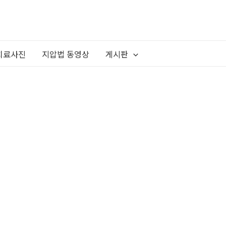
치료사진
지압법 동영상
게시판