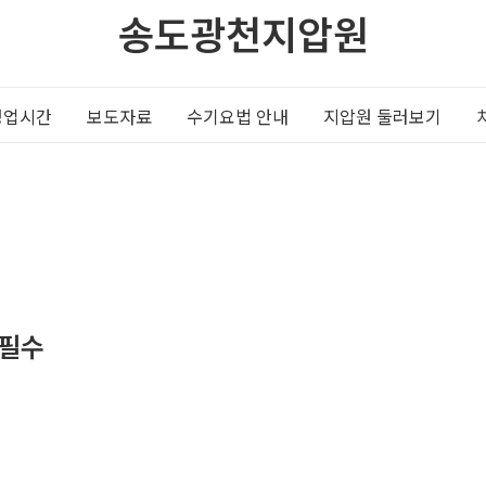
송도광천지압원
영업시간
보도자료
수기요법 안내
지압원 둘러보기
약필수