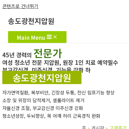
콘텐츠로 건너뛰기
송도광천지압원
Main Menu
전문가
45년 경력의
여성 청소년 전문 지압원, 원장 1인 치료 예약필수
부교감신경, 미주신경, 기능을 강화 하
송도광천지압원
자가면역질환, 복부비만, 긴장성 두통, 전신 림프기능 향상
소장 및 위장의 담적제거, 셀룰라이트 제거
자율신경 조절, 부교감신경 미주신경 강화
청소년성장, 두뇌향상, 목 어깨 허리 근육경직 완화
홈
게시판
고객후기