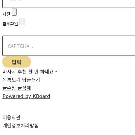
기
원
사진
한
첨부파일
다.
제
갈
공
명
이
마사지 추천 할 만 하네요
»
촉
목록보기
답글쓰기
나
글수정
글삭제
라
Powered by KBoard
로
회
군
이용약관
할
개인정보처리방침
때