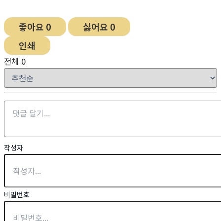
술
과
좋아요
0
싫어요
0
자
인쇄
수
전체
0
솜
씨
를
겨
루
며
풍
작성자
성
한
한
비밀번호
해
를