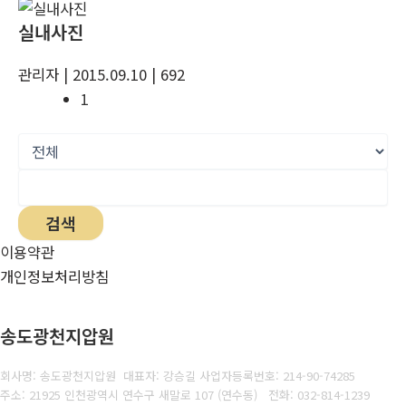
실내사진
관리자
| 2015.09.10
| 692
1
검색
이용약관
개인정보처리방침
송도광천지압원
회사명: 송도광천지압원 대표자: 강승길
사업자등록번호: 214-90-74285
주소: 21925 인천광역시 연수구 새말로 107 (연수동)
전화:
032-814-1239