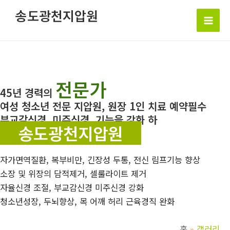
콘
송도광천지압원
텐
Mai
츠
로
Men
건
너
전문가
뛰
45년 경력의
기
여성 청소년 전문 지압원, 원장 1인 치료 예약필수
부교감신경, 미주신경, 기능을 강화 하
송도광천지압원
자가면역질환, 복부비만, 긴장성 두통, 전신 림프기능 향상
소장 및 위장의 담적제거, 셀룰라이트 제거
자율신경 조절, 부교감신경 미주신경 강화
청소년성장, 두뇌향상, 목 어깨 허리 근육경직 완화
홈
갤러리