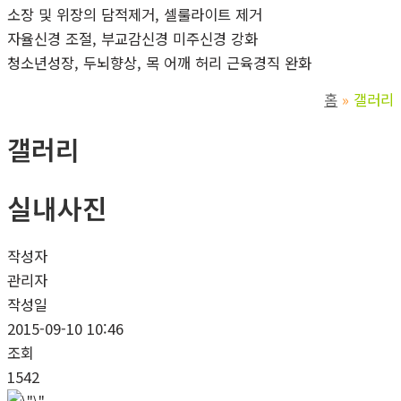
소장 및 위장의 담적제거, 셀룰라이트 제거
자율신경 조절, 부교감신경 미주신경 강화
청소년성장, 두뇌향상, 목 어깨 허리 근육경직 완화
홈
갤러리
갤러리
실내사진
작성자
관리자
작성일
2015-09-10 10:46
조회
1542