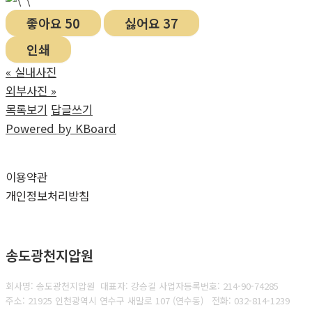
좋아요
50
싫어요
37
인쇄
«
실내사진
외부사진
»
목록보기
답글쓰기
Powered by KBoard
이용약관
개인정보처리방침
송도광천지압원
회사명: 송도광천지압원 대표자: 강승길
사업자등록번호: 214-90-74285
주소: 21925 인천광역시 연수구 새말로 107 (연수동)
전화:
032-814-1239