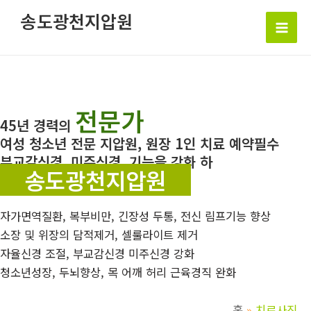
콘
송도광천지압원
텐
Mai
츠
로
Men
건
너
전문가
뛰
45년 경력의
기
여성 청소년 전문 지압원, 원장 1인 치료 예약필수
부교감신경, 미주신경, 기능을 강화 하
송도광천지압원
자가면역질환, 복부비만, 긴장성 두통, 전신 림프기능 향상
소장 및 위장의 담적제거, 셀룰라이트 제거
자율신경 조절, 부교감신경 미주신경 강화
청소년성장, 두뇌향상, 목 어깨 허리 근육경직 완화
홈
치료사진